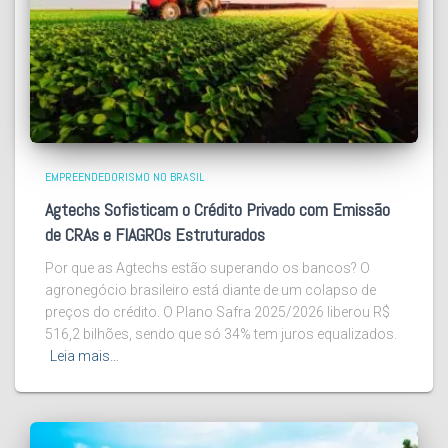
EMPREENDEDORISMO NO BRASIL
Agtechs Sofisticam o Crédito Privado com Emissão
de CRAs e FIAGROs Estruturados
Por que as Agtechs estão superando os bancos? O
agronegócio brasileiro está diante de um colapso de
preços do crédito. O Plano Safra 2025/2026 liberou R$
516,2 bilhões, sendo que só 34% tem juros equalizados.
Leia mais…