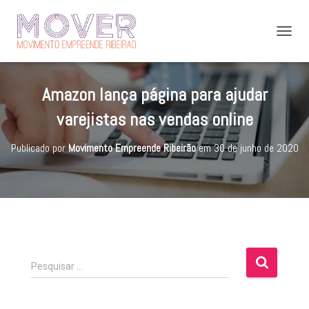
A
L
T
E
Amazon lança página para ajudar
R
N
varejistas nas vendas online
A
R
Publicado por
Movimento Empreende Ribeirão
em
30 de junho de 2020
N
A
V
E
G
A
Ç
Ã
O
P
Pesquisar …
e
s
q