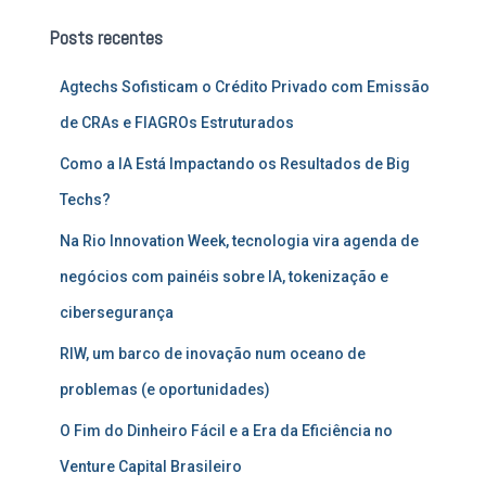
u
Posts recentes
i
s
Agtechs Sofisticam o Crédito Privado com Emissão
a
r
de CRAs e FIAGROs Estruturados
p
o
Como a IA Está Impactando os Resultados de Big
r
Techs?
:
Na Rio Innovation Week, tecnologia vira agenda de
negócios com painéis sobre IA, tokenização e
cibersegurança
RIW, um barco de inovação num oceano de
problemas (e oportunidades)
O Fim do Dinheiro Fácil e a Era da Eficiência no
Venture Capital Brasileiro