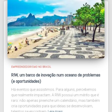
EMPREENDEDORISMO NO BRASIL
RIW, um barco de inovação num oceano de problemas
(e oportunidades)
Há eventos que assistimos. Para alguns, percebemos
que realmente impactam. A RIW possui um mérito que é
raro: não apenas preenche um calendário, mas também
cria oportunidades para que ideias se desenvolvam,
talentos se encontrem
Leia mais…