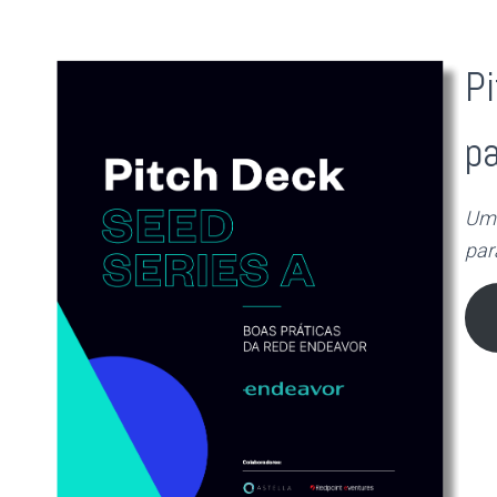
P
pa
Um 
par