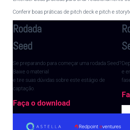
Conferir boas práticas de pitch deck e pitch e story
Rodada
R
Seed
Se
Se preparando para começar uma rodada Seed?
Dep
Baixe o material
e e
e tire suas dúvidas sobre este estágio de
fas
captação.
Fa
Faça o download