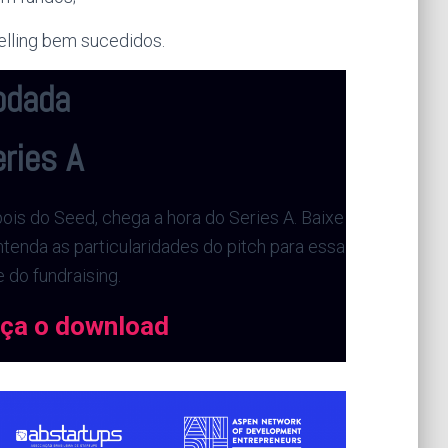
telling bem sucedidos.
odada
ries A
ois do Seed, chega a hora do Series A. Baixe
ntenda as particularidades do pitch para essa
e do fundraising.
ça o download