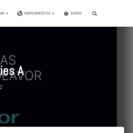
VAS
MAPEAMENTOS
SOBRE
ies A
22