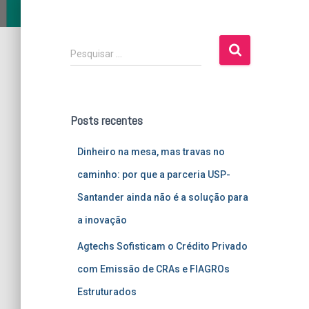
P
Pesquisar …
e
s
q
u
Posts recentes
i
s
Dinheiro na mesa, mas travas no
a
r
caminho: por que a parceria USP-
p
Santander ainda não é a solução para
o
r
a inovação
:
Agtechs Sofisticam o Crédito Privado
com Emissão de CRAs e FIAGROs
Estruturados