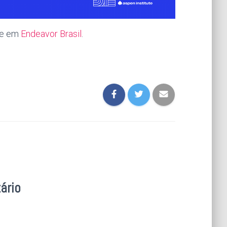
ce em
Endeavor Brasil
.
ário