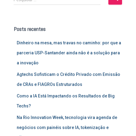
e
s
q
u
Posts recentes
i
s
Dinheiro na mesa, mas travas no caminho: por que a
a
r
parceria USP-Santander ainda não é a solução para
p
a inovação
o
r
Agtechs Sofisticam o Crédito Privado com Emissão
:
de CRAs e FIAGROs Estruturados
Como a IA Está Impactando os Resultados de Big
Techs?
Na Rio Innovation Week, tecnologia vira agenda de
negócios com painéis sobre IA, tokenização e