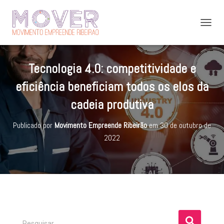
A
L
T
E
Tecnologia 4.0: competitividade e
R
N
eficiência beneficiam todos os elos da
A
R
cadeia produtiva
N
A
Publicado por
Movimento Empreende Ribeirão
em
30 de outubro de
V
E
2022
G
A
Ç
Ã
O
P
Pesquisar …