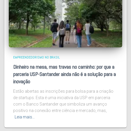
EMPREENDEDORISMO NO BRASIL
Dinheiro na mesa, mas travas no caminho: por que a
parceria USP-Santander ainda não é a solução para a
inovação
Estão abertas as inscrições para bolsa para a criação
de startups. Esta é uma iniciativa da USP em parceria
com o Banco Santander que simboliza um avanço
positivo na conexão entre ciência e mercado, mas,
Leia mais…