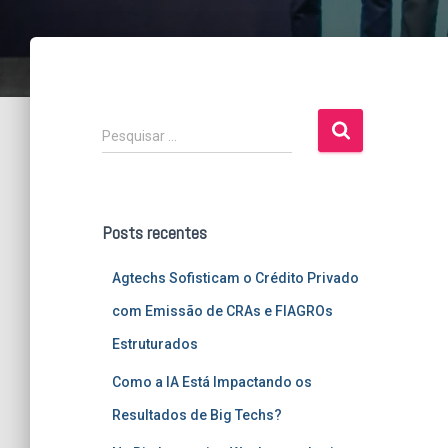
P
Pesquisar …
e
s
q
u
Posts recentes
i
s
Agtechs Sofisticam o Crédito Privado
a
r
com Emissão de CRAs e FIAGROs
p
Estruturados
o
r
Como a IA Está Impactando os
:
Resultados de Big Techs?