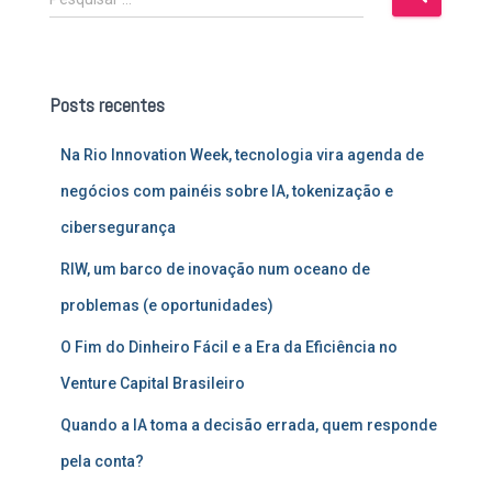
e
s
q
u
Posts recentes
i
s
Na Rio Innovation Week, tecnologia vira agenda de
a
r
negócios com painéis sobre IA, tokenização e
p
cibersegurança
o
r
RIW, um barco de inovação num oceano de
:
problemas (e oportunidades)
O Fim do Dinheiro Fácil e a Era da Eficiência no
Venture Capital Brasileiro
Quando a IA toma a decisão errada, quem responde
pela conta?