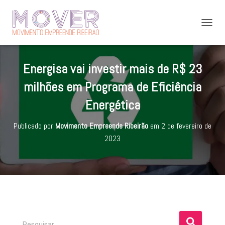
A
L
T
E
Energisa vai investir mais de R$ 23
R
N
milhões em Programa de Eficiência
A
R
Energética
N
A
Publicado por
Movimento Empreende Ribeirão
em
2 de fevereiro de
V
E
2023
G
A
Ç
Ã
O
P
Pesquisar …