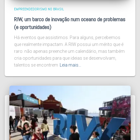
EMPREENDEDORISMO NO BRASIL
RIW, um barco de inovação num oceano de problemas
(e oportunidades)
Há eventos que assistimos. Para alguns, percebemos
que realmente impactam. A RIW possui um mérito que é
raro: não apenas preenche um calendário, mas também
cria oportunidades para que ideias se desenvolvam,
talentos se encontrem
Leia mais…