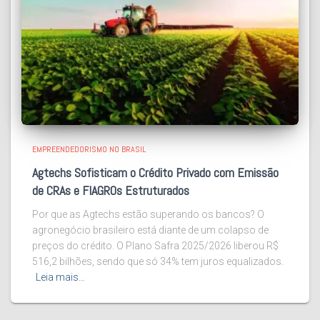
EMPREENDEDORISMO NO BRASIL
Agtechs Sofisticam o Crédito Privado com Emissão
de CRAs e FIAGROs Estruturados
Por que as Agtechs estão superando os bancos? O
agronegócio brasileiro está diante de um colapso de
preços do crédito. O Plano Safra 2025/2026 liberou R$
516,2 bilhões, sendo que só 34% tem juros equalizados.
Leia mais…