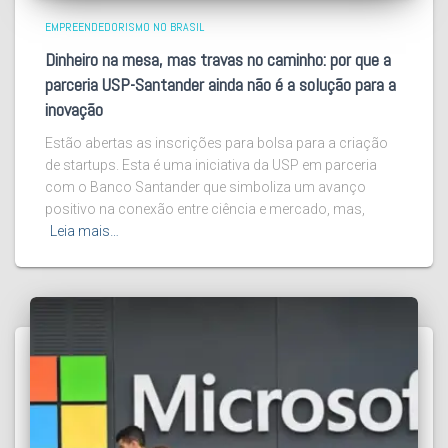
EMPREENDEDORISMO NO BRASIL
Dinheiro na mesa, mas travas no caminho: por que a
parceria USP-Santander ainda não é a solução para a
inovação
Estão abertas as inscrições para bolsa para a criação
de startups. Esta é uma iniciativa da USP em parceria
com o Banco Santander que simboliza um avanço
positivo na conexão entre ciência e mercado, mas,
Leia mais…