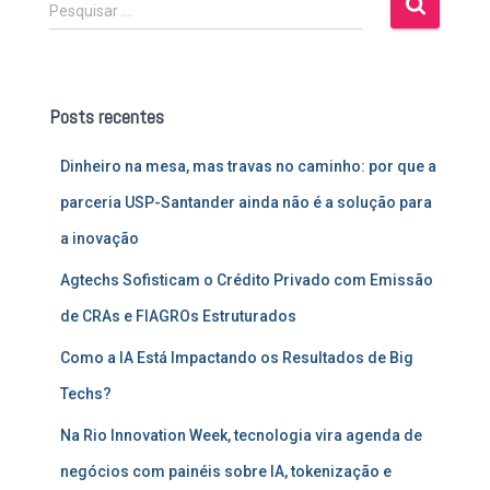
P
Pesquisar …
e
s
q
u
Posts recentes
i
s
Dinheiro na mesa, mas travas no caminho: por que a
a
r
parceria USP-Santander ainda não é a solução para
p
a inovação
o
r
Agtechs Sofisticam o Crédito Privado com Emissão
:
de CRAs e FIAGROs Estruturados
Como a IA Está Impactando os Resultados de Big
Techs?
Na Rio Innovation Week, tecnologia vira agenda de
negócios com painéis sobre IA, tokenização e