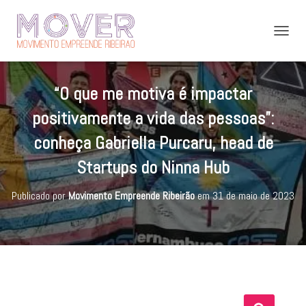
A
L
T
E
“O que me motiva é impactar
R
N
positivamente a vida das pessoas”:
A
R
conheça Gabriella Purcaru, head de
N
A
Startups do Ninna Hub
V
E
Publicado por
Movimento Empreende Ribeirão
em
31 de maio de 2023
G
A
Ç
Ã
O