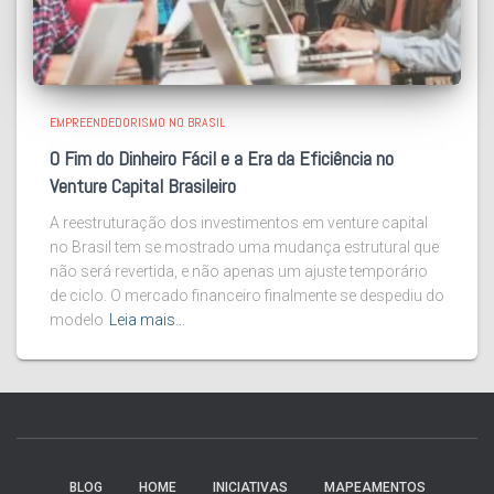
EMPREENDEDORISMO NO BRASIL
O Fim do Dinheiro Fácil e a Era da Eficiência no
Venture Capital Brasileiro
A reestruturação dos investimentos em venture capital
no Brasil tem se mostrado uma mudança estrutural que
não será revertida, e não apenas um ajuste temporário
de ciclo. O mercado financeiro finalmente se despediu do
modelo
Leia mais…
BLOG
HOME
INICIATIVAS
MAPEAMENTOS