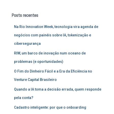
q
u
Posts recentes
i
s
Na Rio Innovation Week, tecnologia vira agenda de
a
r
negócios com painéis sobre IA, tokenização e
p
cibersegurança
o
r
RIW, um barco de inovação num oceano de
:
problemas (e oportunidades)
O Fim do Dinheiro Fácil e a Era da Eficiência no
Venture Capital Brasileiro
Quando a IA toma a decisão errada, quem responde
pela conta?
Cadastro inteligente: por que o onboarding