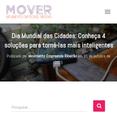
A
L
T
E
Dia Mundial das Cidades: Conheça 4
R
N
soluções para torná-las mais inteligentes
A
R
Publicado por
Movimento Empreende Ribeirão
em
31 de outubro de
N
A
2023
V
E
G
A
Ç
Ã
O
P
Pesquisar …
e
s