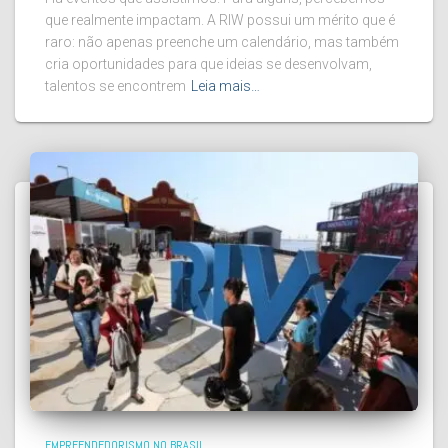
que realmente impactam. A RIW possui um mérito que é
raro: não apenas preenche um calendário, mas também
cria oportunidades para que ideias se desenvolvam,
talentos se encontrem
Leia mais…
EMPREENDEDORISMO NO BRASIL