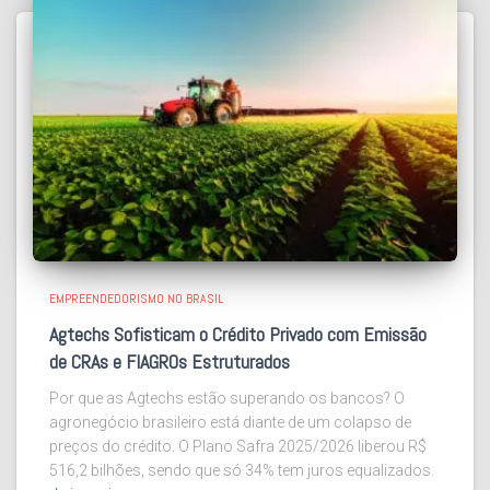
EMPREENDEDORISMO NO BRASIL
Agtechs Sofisticam o Crédito Privado com Emissão
de CRAs e FIAGROs Estruturados
Por que as Agtechs estão superando os bancos? O
agronegócio brasileiro está diante de um colapso de
preços do crédito. O Plano Safra 2025/2026 liberou R$
516,2 bilhões, sendo que só 34% tem juros equalizados.