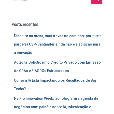
e
s
q
u
Posts recentes
i
s
Dinheiro na mesa, mas travas no caminho: por que a
a
r
parceria USP-Santander ainda não é a solução para
p
a inovação
o
r
Agtechs Sofisticam o Crédito Privado com Emissão
:
de CRAs e FIAGROs Estruturados
Como a IA Está Impactando os Resultados de Big
Techs?
Na Rio Innovation Week, tecnologia vira agenda de
negócios com painéis sobre IA, tokenização e