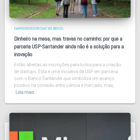
EMPREENDEDORISMO NO BRASIL
Dinheiro na mesa, mas travas no caminho: por que a
parceria USP-Santander ainda não é a solução para a
inovação
Estão abertas as inscrições para bolsa para a criação
de startups. Esta é uma iniciativa da USP em parceria
com o Banco Santander que simboliza um avanço
positivo na conexão entre ciência e mercado, mas,
Leia mais…