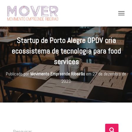
A
L
T
E
Startup de Porto Alegre OPDV cria
R
N
ecossistema de tecnologia para food
A
R
services
N
A
Publicado por
Movimento Empreende Ribeirão
em
27 de dezembro de
V
E
2023
G
A
Ç
Ã
O
P
Pesquisar …