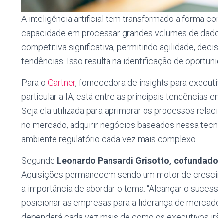
A inteligência artificial tem transformado a forma c
capacidade em processar grandes volumes de dad
competitiva significativa, permitindo agilidade, de
tendências. Isso resulta na identificação de oportun
Para o
Gartner
, fornecedora de insights para execut
particular a IA, está entre as principais tendência
Seja ela utilizada para aprimorar os processos rela
no mercado, adquirir negócios baseados nessa tec
ambiente regulatório cada vez mais complexo.
Segundo
Leonardo Pansardi Grisotto, cofundad
Aquisições permanecem sendo um motor de crescime
a importância de abordar o tema. “Alcançar o suces
posicionar as empresas para a liderança de mercad
dependerá cada vez mais de como os executivos ir