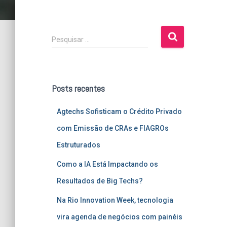
P
Pesquisar …
e
s
q
u
Posts recentes
i
s
Agtechs Sofisticam o Crédito Privado
a
r
com Emissão de CRAs e FIAGROs
p
Estruturados
o
r
Como a IA Está Impactando os
:
Resultados de Big Techs?
Na Rio Innovation Week, tecnologia
vira agenda de negócios com painéis