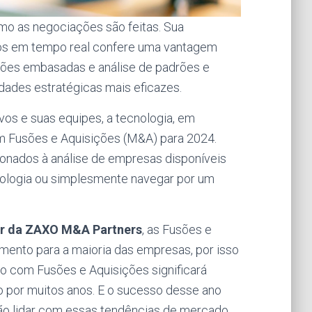
omo as negociações são feitas. Sua
os em tempo real confere uma vantagem
cisões embasadas e análise de padrões e
idades estratégicas mais eficazes.
ivos e suas equipes, a tecnologia, em
s em Fusões e Aquisições (M&A) para 2024.
cionados à análise de empresas disponíveis
nologia ou simplesmente navegar por um
or da ZAXO M&A Partners
, as Fusões e
nto para a maioria das empresas, por isso
so com Fusões e Aquisições significará
o por muitos anos. E o sucesso desse ano
ão lidar com essas tendências de mercado,