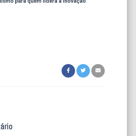
lismo para quem lidera a inovação
.
ário