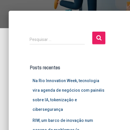
P
Pesquisar …
e
s
q
u
Posts recentes
i
s
Na Rio Innovation Week, tecnologia
a
r
vira agenda de negócios com painéis
p
sobre IA, tokenização e
o
r
cibersegurança
:
RIW, um barco de inovação num
oceano de problemas (e