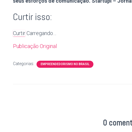
seus esforços de comunicação. Startupi – Jorna
Curtir isso:
Curtir
Carregando…
Publicação Original
Categorias:
EMPREENDEDORISMO NO BRASIL
0 coment