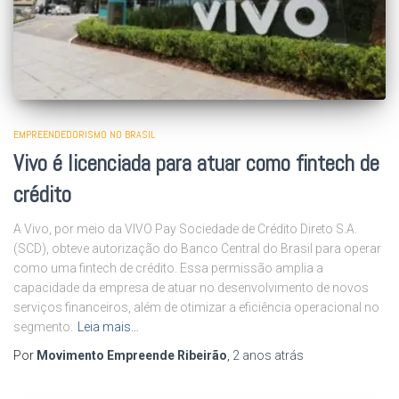
EMPREENDEDORISMO NO BRASIL
Vivo é licenciada para atuar como fintech de
crédito
A Vivo, por meio da VIVO Pay Sociedade de Crédito Direto S.A.
(SCD), obteve autorização do Banco Central do Brasil para operar
como uma fintech de crédito. Essa permissão amplia a
capacidade da empresa de atuar no desenvolvimento de novos
serviços financeiros, além de otimizar a eficiência operacional no
segmento.
Leia mais…
Por
Movimento Empreende Ribeirão
,
2 anos
atrás