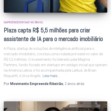
EMPREENDEDORISMO NO BRASIL
Plaza capta R$ 5,5 milhões para criar
assistente de IA para o mercado imobiliário
A Plaza, startup de soluções de inteligência artificial para o
mercado imobiliário, concluiu uma rodada pré-seed no valor de
R$ 5,5 milhões. O investimento foi liderado pela Magma
Partners, fundo focado em startups em estágio inicial que operam
na América Latina, e foi acompanhada pela Latitud, de Brian
Requarth, e Urca Angels.
Leia mais…
Por
Movimento Empreende Ribeirão
,
2 anos
atrás