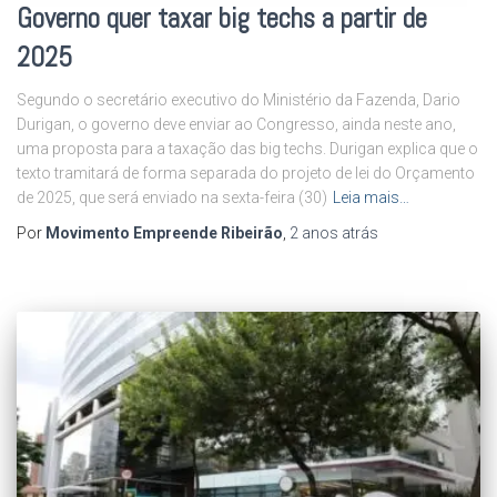
Governo quer taxar big techs a partir de
2025
Segundo o secretário executivo do Ministério da Fazenda, Dario
Durigan, o governo deve enviar ao Congresso, ainda neste ano,
uma proposta para a taxação das big techs. Durigan explica que o
texto tramitará de forma separada do projeto de lei do Orçamento
de 2025, que será enviado na sexta-feira (30)
Leia mais…
Por
Movimento Empreende Ribeirão
,
2 anos
atrás