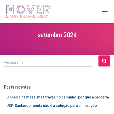
ALTER
NAVE
setembro 2024
P
Pesquisar …
e
s
q
u
Posts recentes
i
s
Dinheiro na mesa, mas travas no caminho: por que a parceria
a
r
USP-Santander ainda não é a solução para a inovação
p