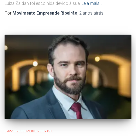
Luiza Zaidan foi escolhida devido à sua
Leia mais…
Por
Movimento Empreende Ribeirão
,
2 anos
atrás
EMPREENDEDORISMO NO BRASIL