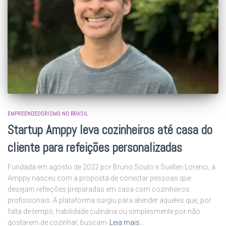
EMPREENDEDORISMO NO BRASIL
Startup Amppy leva cozinheiros até casa do
cliente para refeições personalizadas
Fundada em agosto de 2022 por Bruno Souto e Suellen Lorenci, a
Amppy nasceu com a proposta de conectar pessoas que
desejam refeições preparadas em casa com cozinheiros
profissionais. A plataforma surgiu para atender aqueles que, por
falta de tempo, habilidade culinária ou simplesmente por não
gostarem de cozinhar, buscam
Leia mais…