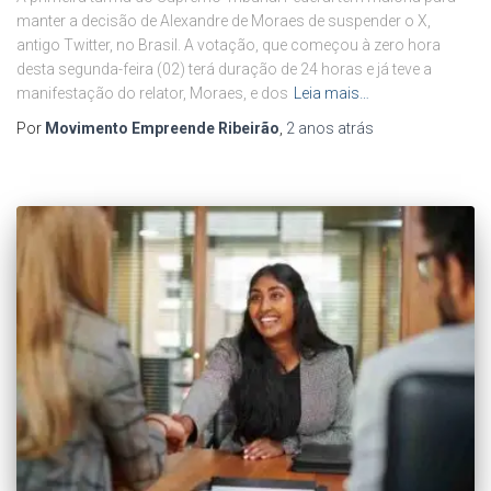
manter a decisão de Alexandre de Moraes de suspender o X,
antigo Twitter, no Brasil. A votação, que começou à zero hora
desta segunda-feira (02) terá duração de 24 horas e já teve a
manifestação do relator, Moraes, e dos
Leia mais…
Por
Movimento Empreende Ribeirão
,
2 anos
atrás