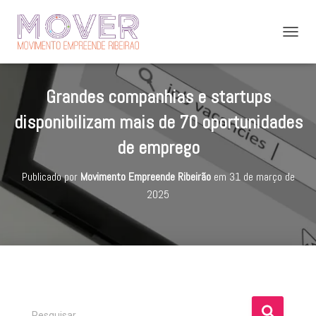
A
L
T
E
Grandes companhias e startups
R
N
disponibilizam mais de 70 oportunidades
A
R
de emprego
N
A
Publicado por
Movimento Empreende Ribeirão
em
31 de março de
V
E
2025
G
A
Ç
Ã
O
P
Pesquisar …