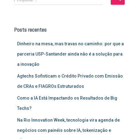
e
s
q
u
Posts recentes
i
s
Dinheiro na mesa, mas travas no caminho: por que a
a
r
parceria USP-Santander ainda não é a solução para
p
a inovação
o
r
Agtechs Sofisticam o Crédito Privado com Emissão
:
de CRAs e FIAGROs Estruturados
Como a IA Está Impactando os Resultados de Big
Techs?
Na Rio Innovation Week, tecnologia vira agenda de
negócios com painéis sobre IA, tokenização e