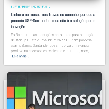
EMPREENDEDORISMO NO BRASIL
Dinheiro na mesa, mas travas no caminho: por que a
parceria USP-Santander ainda não é a solução para a
inovação
Estão abertas as inscrições para bolsa para a criação
de startups. Esta é uma iniciativa da USP em parceria
com o Banco Santander que simboliza um avanço
positivo na conexão entre ciência e mercado, mas,
Leia mais…