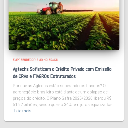
EMPREENDEDORISMO NO BRASIL
Agtechs Sofisticam o Crédito Privado com Emissão
de CRAs e FIAGROs Estruturados
Por que as Agtechs estão superando os bancos? O
agronegócio brasileiro está diante de um colapso de
preços do crédito. O Plano Safra 2025/2026 liberou R$
516,2 bilhões, sendo que só 34% tem juros equalizados.
Leia mais…