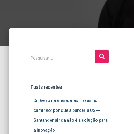
P
Pesquisar …
e
s
q
u
Posts recentes
i
s
Dinheiro na mesa, mas travas no
a
r
caminho: por que a parceria USP-
p
Santander ainda não é a solução para
o
r
a inovação