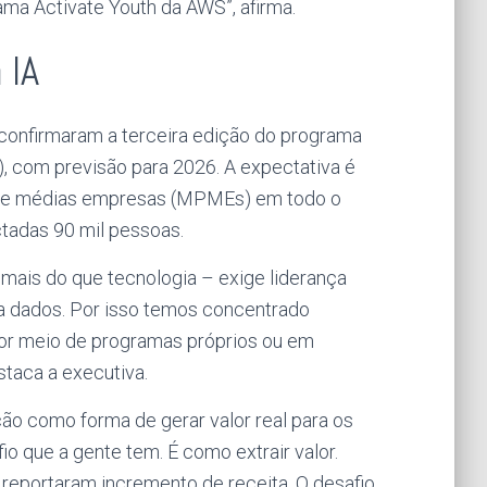
a Activate Youth da AWS”, afirma.
 IA
 confirmaram a terceira edição do programa
A), com previsão para 2026. A expectativa é
nas e médias empresas (MPMEs) em todo o
ctadas 90 mil pessoas.
e mais do que tecnologia – exige liderança
 a dados. Por isso temos concentrado
por meio de programas próprios ou em
taca a executiva.
ção como forma de gerar valor real para os
io que a gente tem. É como extrair valor.
 reportaram incremento de receita. O desafio