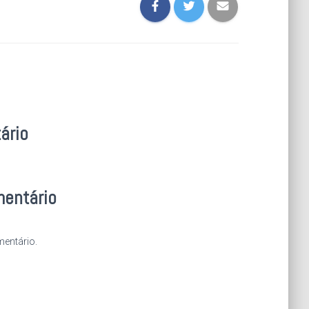
ário
mentário
entário.