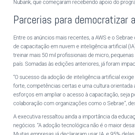
Nubank, que começaram recebendo apoio do program
Parcerias para democratizar a
Entre os anúncios mais recentes, a AWS e o Sebrae
de capacitação em nuvem e inteligência artificial (I
treinar mais 50 mil profissionais de micro, peque
país. Somadas às edições anteriores, já foram impa
“O sucesso da adoção de inteligência artificial exig
forte, competências certas e uma cultura orientada
esforços em ampliar o acesso à capacitação, seja 
colaboração com organizações como o Sebrae”, des
A executiva ressaltou ainda a importância da educa
negócios. “A adoção tecnológica não é o maior desaf
Muitas empresas já declararam usar IA, e 95% delas