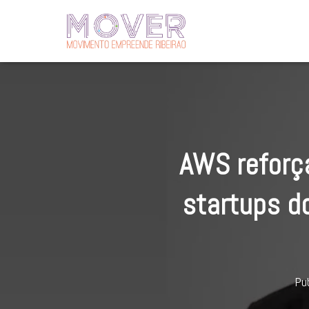
AWS reforç
startups d
Pu