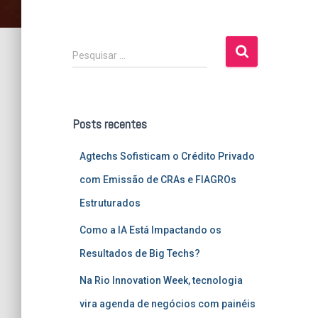
P
Pesquisar …
e
s
q
u
Posts recentes
i
s
Agtechs Sofisticam o Crédito Privado
a
r
com Emissão de CRAs e FIAGROs
p
Estruturados
o
r
Como a IA Está Impactando os
:
Resultados de Big Techs?
Na Rio Innovation Week, tecnologia
vira agenda de negócios com painéis