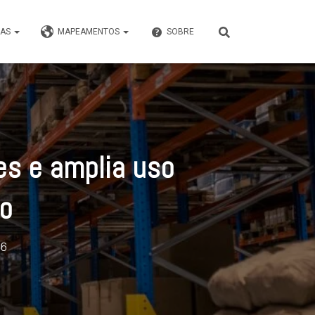
VAS
MAPEAMENTOS
SOBRE
es e amplia uso
ão
26