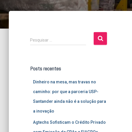
P
Pesquisar …
e
s
q
u
Posts recentes
i
s
Dinheiro na mesa, mas travas no
a
r
caminho: por que a parceria USP-
p
Santander ainda não é a solução para
o
r
a inovação
:
Agtechs Sofisticam o Crédito Privado
com Emissão de CRAs e FIAGROs