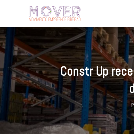
Constr Up rece
d
P