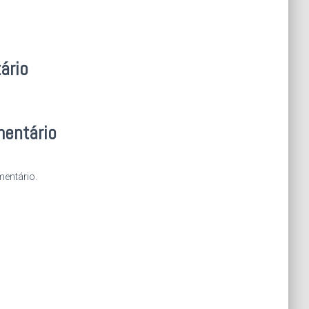
ário
mentário
entário.