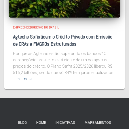
EMPREENDEDORISMO NO BRASIL
Agtechs Sofisticam o Crédito Privado com Emissão
de CRAs e FIAGROs Estruturados
Por que as Agtechs estão superando os bancos? O
agronegócio brasileiro está diante de um colapso de
preços do crédito. O Plano Safra 2025/2026 liberou R$
516,2 bilhões, sendo que só 34% tem juros equalizados.
Leia mais…
BLOG
HOME
INICIATIVAS
MAPEAMENTOS