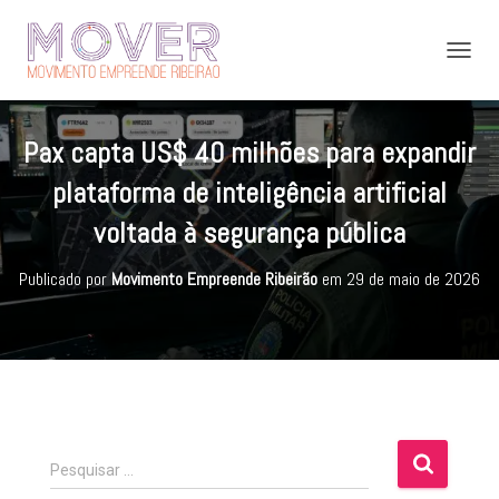
A
L
T
E
Pax capta US$ 40 milhões para expandir
R
N
plataforma de inteligência artificial
A
R
voltada à segurança pública
N
A
Publicado por
Movimento Empreende Ribeirão
em
29 de maio de 2026
V
E
G
A
Ç
Ã
O
P
Pesquisar …
e