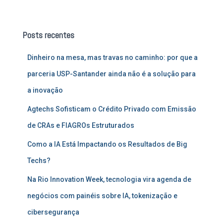
s
q
u
Posts recentes
i
s
Dinheiro na mesa, mas travas no caminho: por que a
a
r
parceria USP-Santander ainda não é a solução para
p
a inovação
o
r
Agtechs Sofisticam o Crédito Privado com Emissão
:
de CRAs e FIAGROs Estruturados
Como a IA Está Impactando os Resultados de Big
Techs?
Na Rio Innovation Week, tecnologia vira agenda de
negócios com painéis sobre IA, tokenização e
cibersegurança