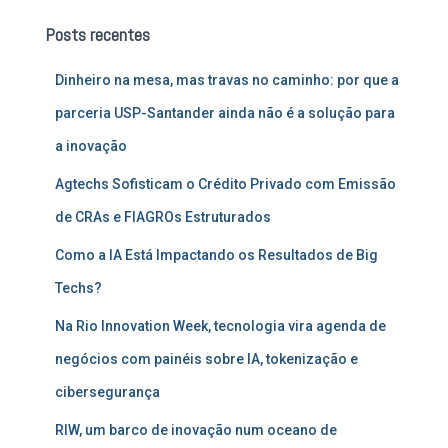
u
Posts recentes
i
s
Dinheiro na mesa, mas travas no caminho: por que a
a
r
parceria USP-Santander ainda não é a solução para
p
a inovação
o
r
Agtechs Sofisticam o Crédito Privado com Emissão
:
de CRAs e FIAGROs Estruturados
Como a IA Está Impactando os Resultados de Big
Techs?
Na Rio Innovation Week, tecnologia vira agenda de
negócios com painéis sobre IA, tokenização e
cibersegurança
RIW, um barco de inovação num oceano de