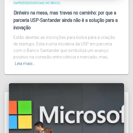
EMPREENDEDORISMO NO BRASIL
Dinheiro na mesa, mas travas no caminho: por que a
parceria USP-Santander ainda não é a solução para a
inovação
Estão abertas as inscrições para bolsa para a criação
de startups. Esta é uma iniciativa da USP em parceria
com o Banco Santander que simboliza um avanço
positivo na conexão entre ciência e mercado, mas,
Leia mais…