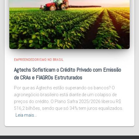
EMPREENDEDORISMO NO BRASIL
Agtechs Sofisticam o Crédito Privado com Emissão
de CRAs e FIAGROs Estruturados
Por que as Agtechs estão superando os bancos? O
agronegócio brasileiro está diante de um colapso de
preços do crédito. O Plano Safra 2025/2026 liberou R$
516,2 bilhões, sendo que só 34% tem juros equalizados.
Leia mais…