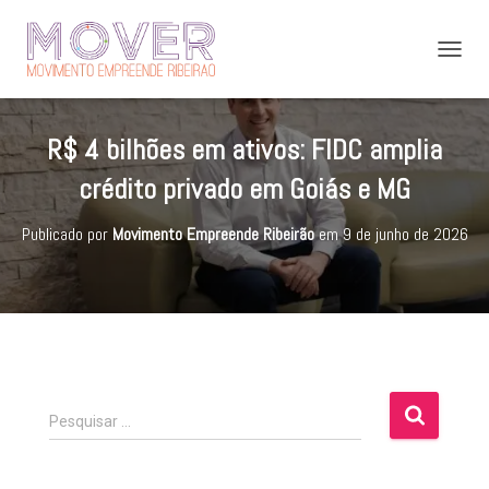
A
L
T
E
R$ 4 bilhões em ativos: FIDC amplia
R
N
crédito privado em Goiás e MG
A
R
Publicado por
Movimento Empreende Ribeirão
em
9 de junho de 2026
N
A
V
E
G
A
Ç
Ã
O
P
Pesquisar …
e
s
q