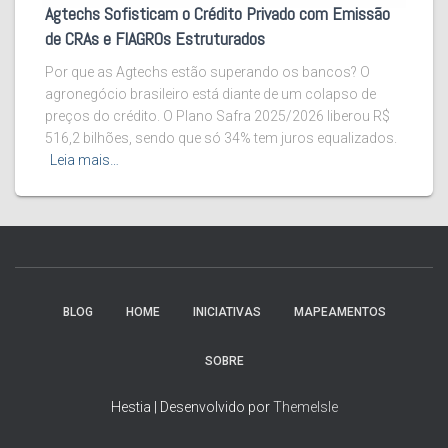
Agtechs Sofisticam o Crédito Privado com Emissão
de CRAs e FIAGROs Estruturados
Por que as Agtechs estão superando os bancos? O
agronegócio brasileiro está diante de um colapso de
preços do crédito. O Plano Safra 2025/2026 liberou R$
516,2 bilhões, sendo que só 34% tem juros equalizados.
Leia mais…
BLOG
HOME
INICIATIVAS
MAPEAMENTOS
SOBRE
Hestia | Desenvolvido por
ThemeIsle