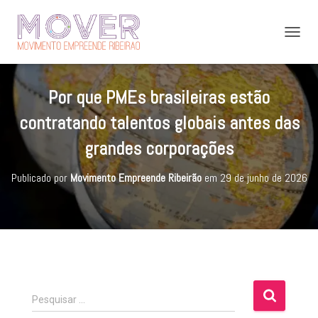
A
L
T
E
Por que PMEs brasileiras estão
R
N
contratando talentos globais antes das
A
R
grandes corporações
N
A
Publicado por
Movimento Empreende Ribeirão
em
29 de junho de 2026
V
E
G
A
Ç
Ã
O
P
Pesquisar …
e