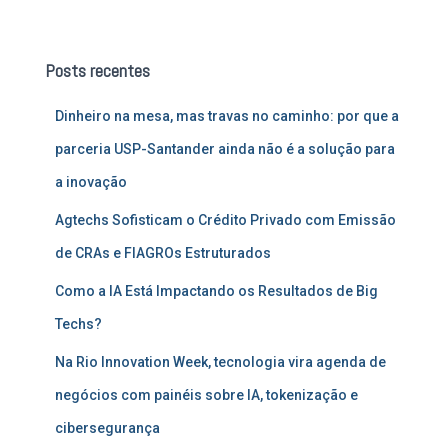
s
q
u
Posts recentes
i
s
Dinheiro na mesa, mas travas no caminho: por que a
a
r
parceria USP-Santander ainda não é a solução para
p
a inovação
o
r
Agtechs Sofisticam o Crédito Privado com Emissão
:
de CRAs e FIAGROs Estruturados
Como a IA Está Impactando os Resultados de Big
Techs?
Na Rio Innovation Week, tecnologia vira agenda de
negócios com painéis sobre IA, tokenização e
cibersegurança