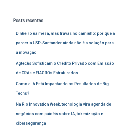
s
q
u
Posts recentes
i
s
Dinheiro na mesa, mas travas no caminho: por que a
a
r
parceria USP-Santander ainda não é a solução para
p
a inovação
o
r
Agtechs Sofisticam o Crédito Privado com Emissão
:
de CRAs e FIAGROs Estruturados
Como a IA Está Impactando os Resultados de Big
Techs?
Na Rio Innovation Week, tecnologia vira agenda de
negócios com painéis sobre IA, tokenização e
cibersegurança