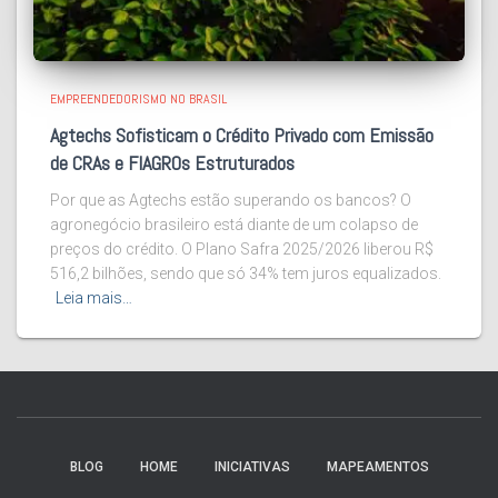
EMPREENDEDORISMO NO BRASIL
Agtechs Sofisticam o Crédito Privado com Emissão
de CRAs e FIAGROs Estruturados
Por que as Agtechs estão superando os bancos? O
agronegócio brasileiro está diante de um colapso de
preços do crédito. O Plano Safra 2025/2026 liberou R$
516,2 bilhões, sendo que só 34% tem juros equalizados.
Leia mais…
BLOG
HOME
INICIATIVAS
MAPEAMENTOS