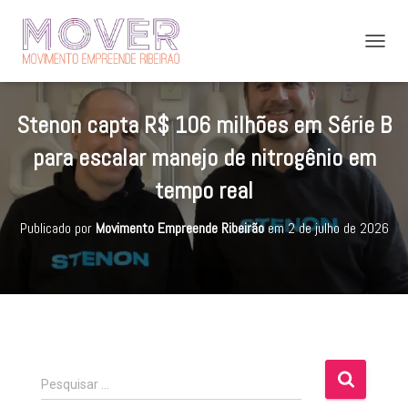
A
L
T
E
Stenon capta R$ 106 milhões em Série B
R
N
para escalar manejo de nitrogênio em
A
R
tempo real
N
A
Publicado por
Movimento Empreende Ribeirão
em
2 de julho de 2026
V
E
G
A
Ç
Ã
O
P
Pesquisar …
e