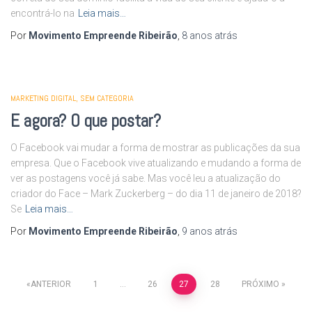
encontrá-lo na
Leia mais…
Por
Movimento Empreende Ribeirão
,
8 anos
atrás
MARKETING DIGITAL
SEM CATEGORIA
E agora? O que postar?
O Facebook vai mudar a forma de mostrar as publicações da sua
empresa. Que o Facebook vive atualizando e mudando a forma de
ver as postagens você já sabe. Mas você leu a atualização do
criador do Face – Mark Zuckerberg – do dia 11 de janeiro de 2018?
Se
Leia mais…
Por
Movimento Empreende Ribeirão
,
9 anos
atrás
Navegação
ANTERIOR
1
…
26
27
28
PRÓXIMO