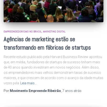
EMPREENDEDORISMO NO BRASIL
MARKETING DIGITAL
Agências de marketing estão se
transformando em fábricas de startups
Recente estudo publicado pela Harvard Business Review apontou
que, em média, fundadores de startups de sucesso tinham mais
de 40 anos quando investiram em novos negócios. Além disso,
os empreendedores mais velhos demonstram taxas de sucesso
maiores, e que crescem de acordo com o avanço da idade muitas
vezes pela
Leia mais…
Por
Movimento Empreende Ribeirão
,
7 anos
atrás