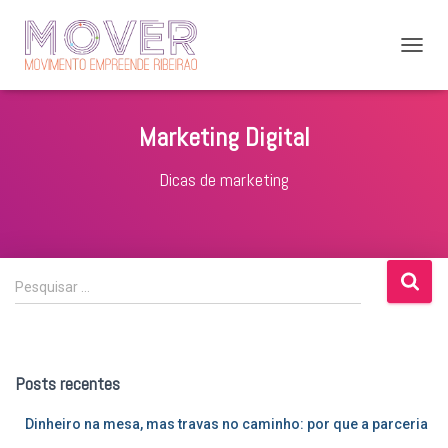
ALTER
NAVE
Marketing Digital
Dicas de marketing
P
Pesquisar …
e
s
q
u
Posts recentes
i
s
Dinheiro na mesa, mas travas no caminho: por que a parceria
a