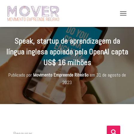
A
L
T
E
Speak, startup de aprendizagem da
R
N
língua inglesa apoiada pela OpenAI capta
A
R
US$ 16 milhões
N
A
Publicado por
Movimento Empreende Ribeirão
em
31 de agosto de
V
E
2023
G
A
Ç
Ã
O
P
Pesquisar …