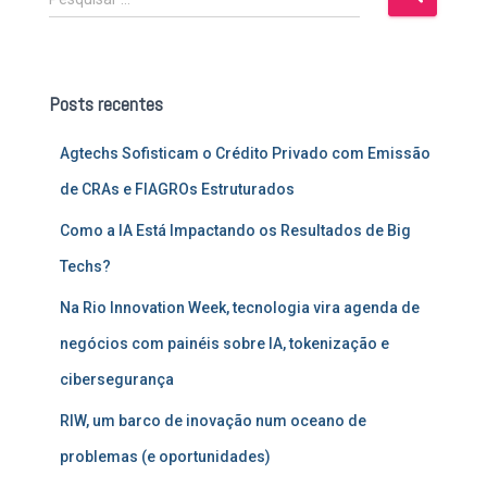
e
s
q
u
Posts recentes
i
s
Agtechs Sofisticam o Crédito Privado com Emissão
a
r
de CRAs e FIAGROs Estruturados
p
o
Como a IA Está Impactando os Resultados de Big
r
Techs?
:
Na Rio Innovation Week, tecnologia vira agenda de
negócios com painéis sobre IA, tokenização e
cibersegurança
RIW, um barco de inovação num oceano de
problemas (e oportunidades)