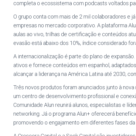
completa o ecossistema com podcasts voltados para
O grupo conta com mais de 2 mil colaboradores e já 
empresas no mercado corporativo. A plataforma Alu
aulas ao vivo, trilhas de certificação e conteúdos at
evasão está abaixo dos 10%, índice considerado fora
A internacionalização é parte do plano de expansão. 
ativos e fornece conteúdos em espanhol, adaptados 
alcançar a liderança na América Latina até 2030, c
Três novos produtos foram anunciados junto à nova 
um centro de desenvolvimento profissional e cone
Comunidade Alun reunirá alunos, especialistas e líd
networking. Já o programa Alun+ oferecerá benefíci
promovendo o engajamento em diferentes fases da 
A Crescera Capital e a Seek Capital são investidore