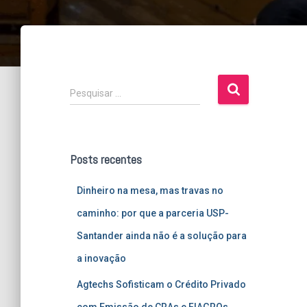
P
Pesquisar …
e
s
q
u
Posts recentes
i
s
Dinheiro na mesa, mas travas no
a
r
caminho: por que a parceria USP-
p
Santander ainda não é a solução para
o
r
a inovação
:
Agtechs Sofisticam o Crédito Privado
com Emissão de CRAs e FIAGROs