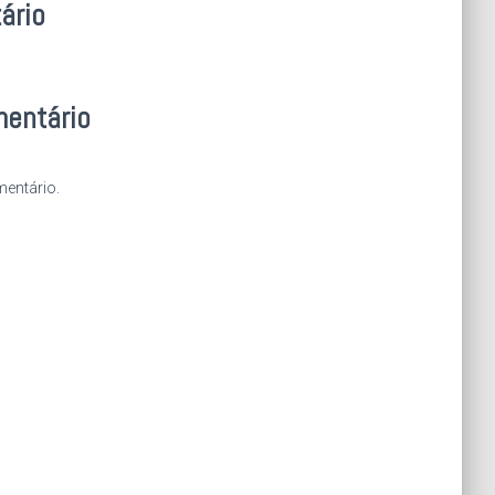
ário
mentário
entário.