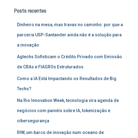
u
Posts recentes
i
s
Dinheiro na mesa, mas travas no caminho: por que a
a
r
parceria USP-Santander ainda não é a solução para
p
a inovação
o
r
Agtechs Sofisticam o Crédito Privado com Emissão
:
de CRAs e FIAGROs Estruturados
Como a IA Está Impactando os Resultados de Big
Techs?
Na Rio Innovation Week, tecnologia vira agenda de
negócios com painéis sobre IA, tokenização e
cibersegurança
RIW, um barco de inovação num oceano de