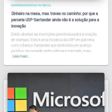
EMPREENDEDORISMO NO BRASIL
Dinheiro na mesa, mas travas no caminho: por que a
parceria USP-Santander ainda não é a solução para a
inovação
Estão abertas as inscrições para bolsa para a criação
de startups. Esta é uma iniciativa da USP em parceria
com o Banco Santander que simboliza um avanço
positivo na conexão entre ciência e mercado, mas,
Leia mais…