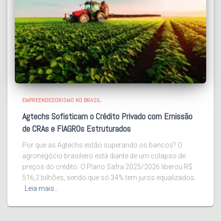
EMPREENDEDORISMO NO BRASIL
Agtechs Sofisticam o Crédito Privado com Emissão
de CRAs e FIAGROs Estruturados
Por que as Agtechs estão superando os bancos? O
agronegócio brasileiro está diante de um colapso de
preços do crédito. O Plano Safra 2025/2026 liberou R$
516,2 bilhões, sendo que só 34% tem juros equalizados.
Leia mais…