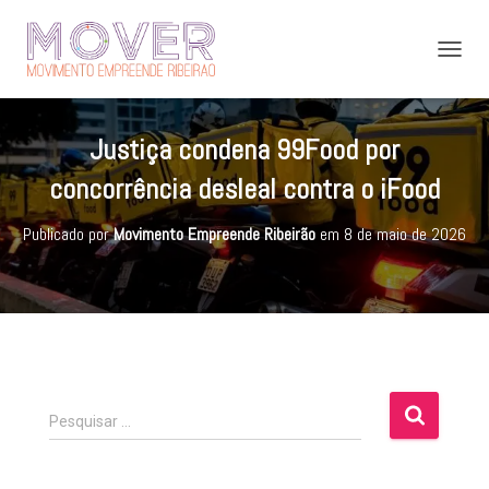
A
L
T
E
Justiça condena 99Food por
R
N
concorrência desleal contra o iFood
A
R
Publicado por
Movimento Empreende Ribeirão
em
8 de maio de 2026
N
A
V
E
G
A
Ç
Ã
O
P
Pesquisar …
e
s
q