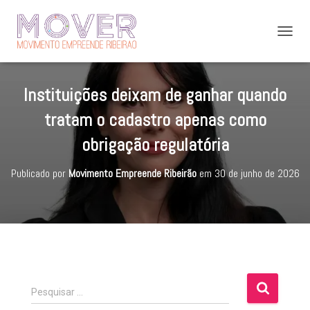
A
L
T
E
Instituições deixam de ganhar quando
R
N
tratam o cadastro apenas como
A
R
obrigação regulatória
N
A
Publicado por
Movimento Empreende Ribeirão
em
30 de junho de 2026
V
E
G
A
Ç
Ã
O
P
Pesquisar …
e