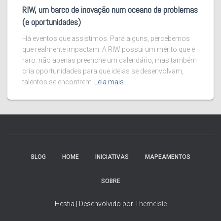
RIW, um barco de inovação num oceano de problemas
(e oportunidades)
Há eventos que assistimos. Para alguns, percebemos
que realmente impactam. A RIW possui um mérito que é
raro: não apenas preenche um calendário, mas também
cria oportunidades para que ideias se desenvolvam,
talentos se encontrem
Leia mais…
BLOG
HOME
INICIATIVAS
MAPEAMENTOS
SOBRE
Hestia | Desenvolvido por
ThemeIsle