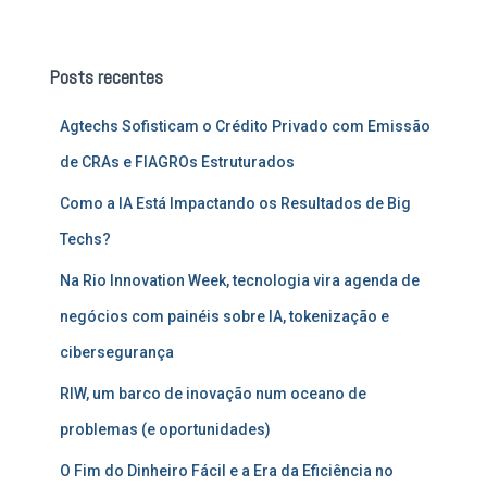
s
q
u
Posts recentes
i
s
Agtechs Sofisticam o Crédito Privado com Emissão
a
r
de CRAs e FIAGROs Estruturados
p
o
Como a IA Está Impactando os Resultados de Big
r
Techs?
:
Na Rio Innovation Week, tecnologia vira agenda de
negócios com painéis sobre IA, tokenização e
cibersegurança
RIW, um barco de inovação num oceano de
problemas (e oportunidades)
O Fim do Dinheiro Fácil e a Era da Eficiência no